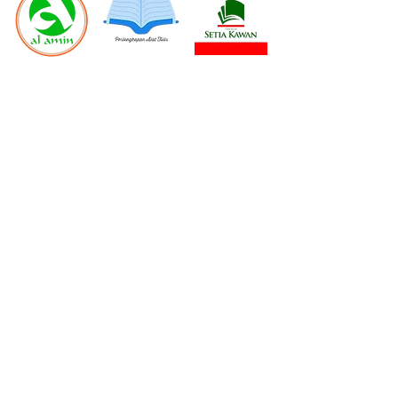
Kontak Kami:
Telepon Office :
(021) 734-71224
Whatsapp : 0812-1065-5621
Email : info@rumahtanahliatcitra.com
Alamat : Ruko Pondok Aren Plaza Kav. 14, Jl. Raya Pd. Aren
No. 51. Pondok Aren, Tangerang Selatan