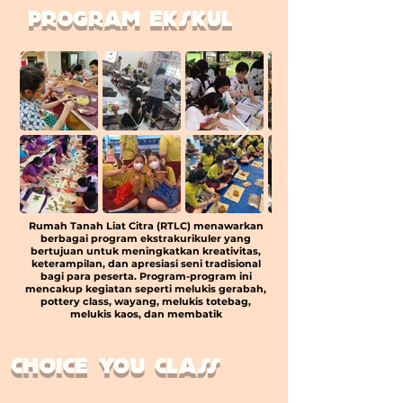
program ekskul
Rumah Tanah Liat Citra (RTLC) menawarkan
berbagai program ekstrakurikuler yang
bertujuan untuk meningkatkan kreativitas,
keterampilan, dan apresiasi seni tradisional
bagi para peserta. Program-program ini
mencakup kegiatan seperti melukis gerabah,
pottery class, wayang, melukis totebag,
melukis kaos, dan membatik
choice you class