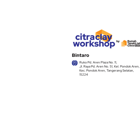
Bintaro
Ruko Pd. Aren Plaza No. 11,
Jl. Raya Pd. Aren No. 51, Kel. Pondok Aren,
Kec. Pondok Aren, Tangerang Selatan,
15224
Kontak Kami:
Telepon Office : (021) 734-71224
Whatsapp : 0812-1065-5621
Email :
info@rumahtanahliatcitra.com
Alamat : Ruko Pondok Aren Plaza K
14, Jl. Raya Pd. Aren No. 51. Pondok Aren,