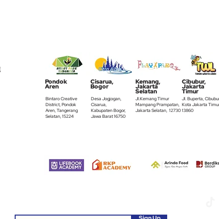
Temukan pelatihan kami di:
Pondok
Cisarua,
Kemang,
Cibubur,
Aren
Bogor
Jakarta
Jakarta
Selatan
Timur
Bintaro Creative
Desa Jogjogan,
Jl.Kemang Timur
Jl. Buperta,
Cibubur
District, Pondok
Cisarua,
Mampang Prampatan,
Kota Jakarta Timu
Aren, Tangerang
Kabupaten Bogor,
Jakarta Selatan, 12730
13860
Selatan, 15224
Jawa Barat 16750
Bekerjasama dengan:
Berlangganan Newsletter
av.
Sign Up