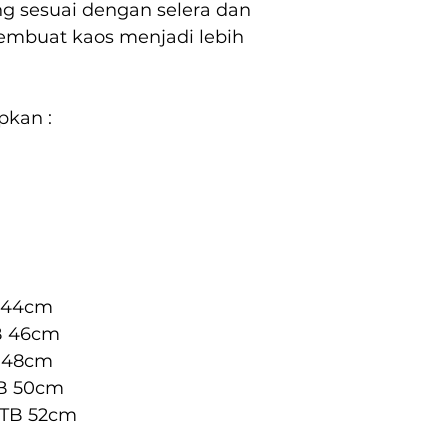
g sesuai dengan selera dan 
embuat kaos menjadi lebih 
pkan :
B 44cm
B 46cm
B 48cm
TB 50cm
 TB 52cm