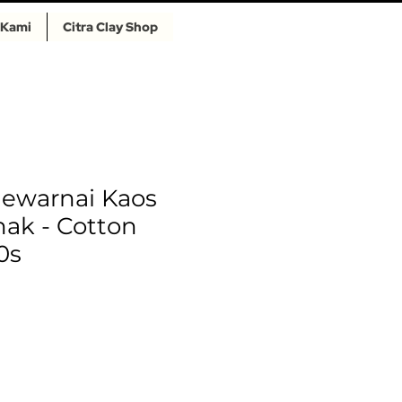
 Kami
Citra Clay Shop
ewarnai Kaos
ak - Cotton
0s