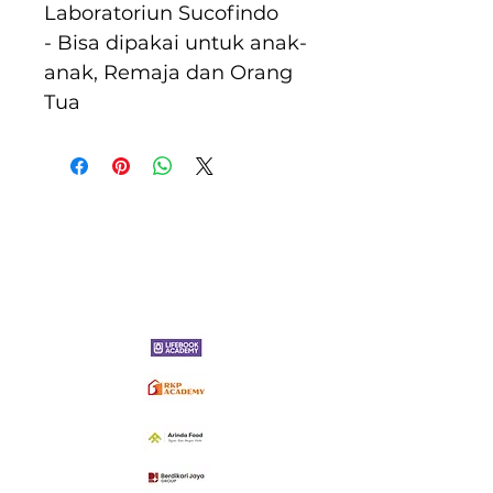
Laboratoriun Sucofindo
- Bisa dipakai untuk anak-
anak, Remaja dan Orang 
Tua
Kontak Kami:
Telepon Office :
(021) 734-71224
Whatsapp : 0812-1065-5621
Email : info@rumahtanahliatcitra.com
Alamat : Ruko Pondok Aren Plaza Kav. 14, Jl. Raya Pd. Aren
No. 51. Pondok Aren, Tangerang Selatan