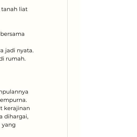
anah liat 
 bersama 
 jadi nyata.
di rumah.
impulannya 
sempurna. 
 kerajinan 
 dihargai, 
 yang 