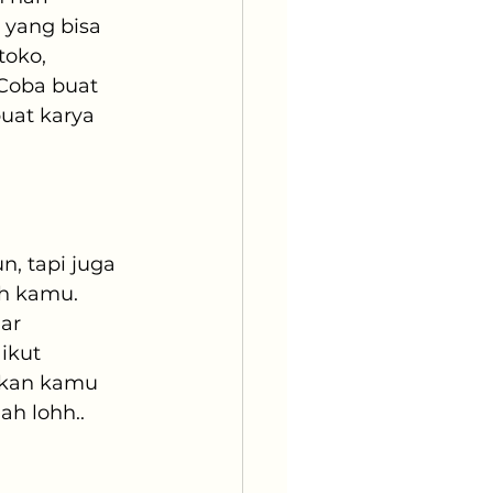
 yang bisa 
oko, 
Coba buat 
uat karya 
, tapi juga 
h kamu. 
ar 
ikut 
hkan kamu 
ah lohh..