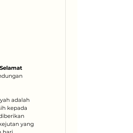
Selamat 
indungan 
Ayah adalah 
ih kepada 
diberikan 
 kejutan yang 
 hari 