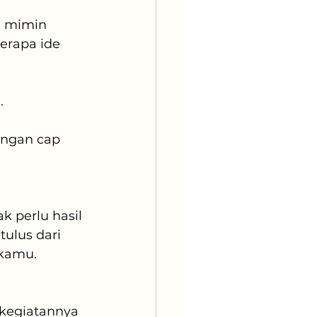
, mimin 
erapa ide 
.
engan cap 
k perlu hasil 
ulus dari 
 kamu.
kegiatannya 