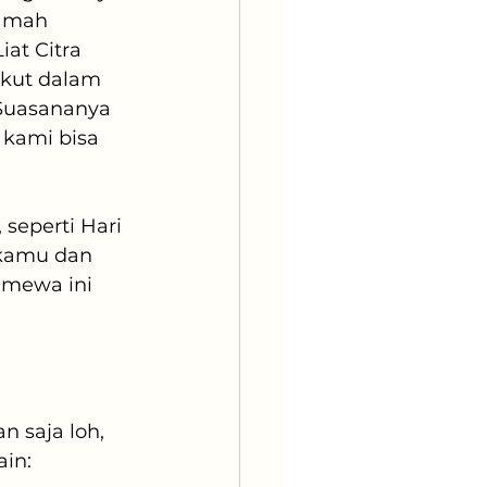
ramah 
at Citra 
ikut dalam 
 Suasananya 
kami bisa 
seperti Hari 
 kamu dan 
imewa ini 
 saja loh, 
ain: