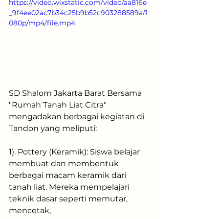
https://video.wixstatic.com/video/aa816e
_9f4ee02ac7b34c25b9b52c903288589a/1
080p/mp4/file.mp4
SD Shalom Jakarta Barat Bersama 
"Rumah Tanah Liat Citra" 
mengadakan berbagai kegiatan di 
Tandon yang meliputi:
1). Pottery (Keramik): Siswa belajar 
membuat dan membentuk 
berbagai macam keramik dari 
tanah liat. Mereka mempelajari 
teknik dasar seperti memutar, 
mencetak,